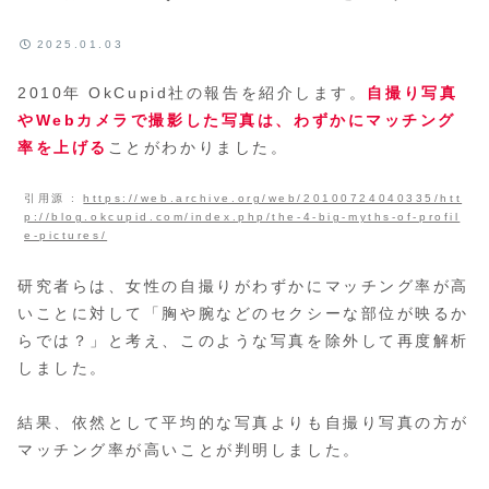
2025.01.03
2010年 OkCupid社の報告を紹介します。
自撮り写真
やWebカメラで撮影した写真は、わずかにマッチング
率を上げる
ことがわかりました。
引用源 :
https://web.archive.org/web/20100724040335/htt
p://blog.okcupid.com/index.php/the-4-big-myths-of-profil
e-pictures/
研究者らは、女性の自撮りがわずかにマッチング率が高
いことに対して「胸や腕などのセクシーな部位が映るか
らでは？」と考え、このような写真を除外して再度解析
しました。
結果、依然として平均的な写真よりも自撮り写真の方が
マッチング率が高いことが判明しました。