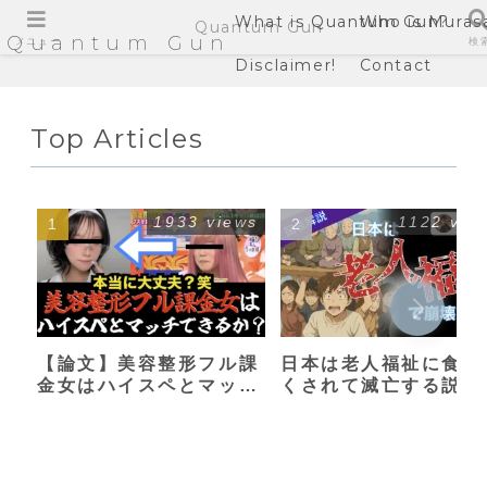
What is Quantum Gun?
Who is Muras
Quantum Gun
Quantum Gun
メニュー
検
Disclaimer!
Contact
Top Articles
1933 views
1122 vie
【論文】美容整形フル課
日本は老人福祉に食い
金女はハイスペとマッチ
くされて滅亡する説
できるか？【港区女子】