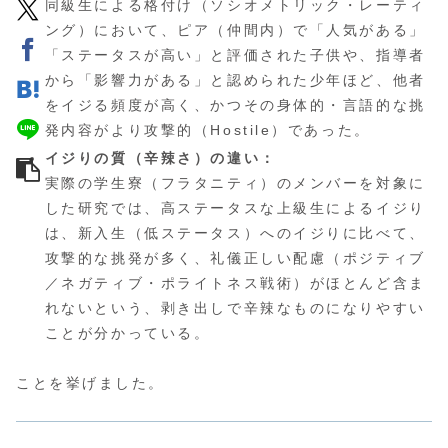
同級生による格付け（ソシオメトリック・レーティ
ング）において、ピア（仲間内）で「人気がある」
「ステータスが高い」と評価された子供や、指導者
から「影響力がある」と認められた少年ほど、他者
をイジる頻度が高く、かつその身体的・言語的な挑
発内容がより攻撃的（Hostile）であった。
イジりの質（辛辣さ）の違い：
実際の学生寮（フラタニティ）のメンバーを対象に
した研究では、高ステータスな上級生によるイジり
は、新入生（低ステータス）へのイジりに比べて、
攻撃的な挑発が多く、礼儀正しい配慮（ポジティブ
／ネガティブ・ポライトネス戦術）がほとんど含ま
れないという、剥き出しで辛辣なものになりやすい
ことが分かっている。
ことを挙げました。