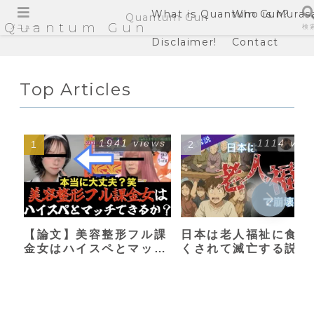
What is Quantum Gun?
Who is Muras
Quantum Gun
Quantum Gun
メニュー
検
Disclaimer!
Contact
Top Articles
1941 views
1114 vie
【論文】美容整形フル課
日本は老人福祉に食い
金女はハイスペとマッチ
くされて滅亡する説
できるか？【港区女子】