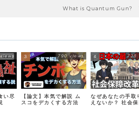
What is Quantum Gun?
 views
790 views
728
食い尽
【論文】本気で解説 ム
なぜあなたの手取
説
スコをデカくする方法
えないか？ 社会
革入門