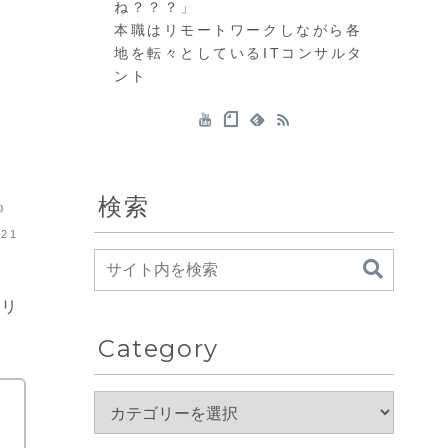
ね？？？」
本職はリモートワークしながら各
地を転々としているITコンサルタ
ント
検索
121
たリ
Category
決