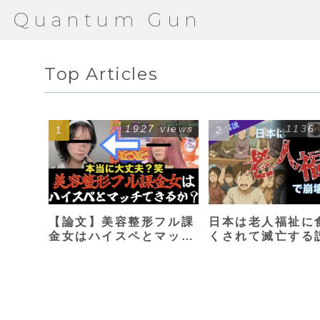
Quantum Gun
Top Articles
1927 views
1136
【論文】美容整形フル課
日本は老人福祉に
金女はハイスペとマッチ
くされて滅亡する
できるか？【港区女子】