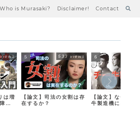
Who is Murasaki?
Disclaimer!
Contact
 views
533 views
412
りは増
【論文】司法の女割は存
【論文】なぜ母親
保障改
在するか？
牛製造機になって
のか？