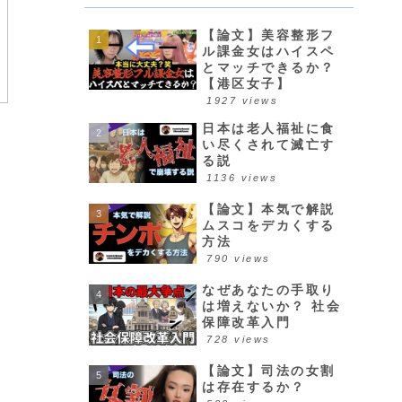
【論文】美容整形フ
ル課金女はハイスペ
とマッチできるか？
【港区女子】
1927 views
日本は老人福祉に食
い尽くされて滅亡す
る説
1136 views
【論文】本気で解説
ムスコをデカくする
方法
790 views
なぜあなたの手取り
は増えないか？ 社会
保障改革入門
728 views
【論文】司法の女割
は存在するか？