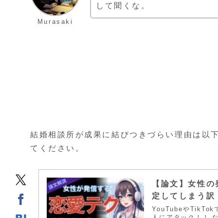
して聞くな。
Murasaki
結婚相談所が成果に結びつきづらい理由は以
てください。
【論文】女性の
定してしまう訳
YouTubeやTi
人にアタック！！ 