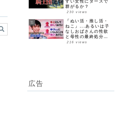
すい女性にダースで
群がるか？
230 views
「ぬい活・推し活・
ねこ」...あるいは子
なしおばさんの性欲
と母性の最終処分場
について
216 views
広告