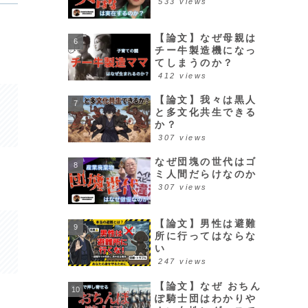
533 views
【論文】なぜ母親は
チー牛製造機になっ
てしまうのか？
412 views
【論文】我々は黒人
と多文化共生できる
か？
307 views
なぜ団塊の世代はゴ
ミ人間だらけなのか
307 views
【論文】男性は避難
所に行ってはならな
い
247 views
【論文】なぜ おちん
ぽ騎士団はわかりや