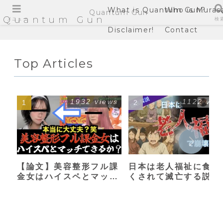
What is Quantum Gun?
Who is Muras
Quantum Gun
Quantum Gun
メニュー
検
Disclaimer!
Contact
Top Articles
1932 views
1122 vie
【論文】美容整形フル課
日本は老人福祉に食い
金女はハイスペとマッチ
くされて滅亡する説
できるか？【港区女子】