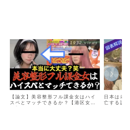
1932 views
【論文】美容整形フル課金女はハイ
日本は老
スペとマッチできるか？【港区女
亡する説
子】