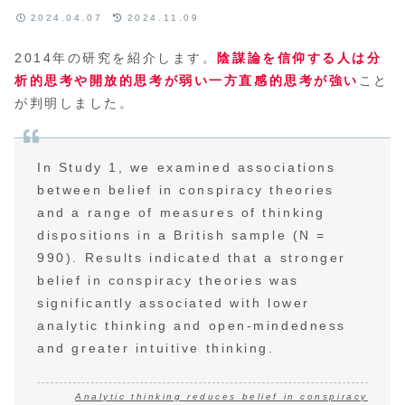
2024.04.07
2024.11.09
2014年の研究を紹介します。
陰謀論を信仰する人は分
析的思考や開放的思考が弱い一方直感的思考が強い
こと
が判明しました。
In Study 1, we examined associations
between belief in conspiracy theories
and a range of measures of thinking
dispositions in a British sample (N =
990). Results indicated that a stronger
belief in conspiracy theories was
significantly associated with lower
analytic thinking and open-mindedness
and greater intuitive thinking.
Analytic thinking reduces belief in conspiracy