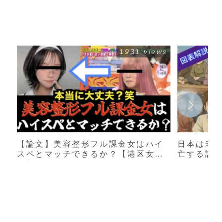
1931 views
【論文】美容整形フル課金女はハイ
日本は老
スペとマッチできるか？【港区女
亡する説
子】