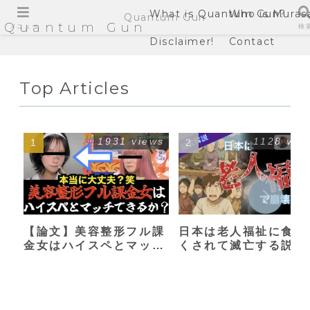
What is Quantum Gun?
Who is Muras
Quantum Gun
Quantum Gun
メニュー
検
Disclaimer!
Contact
Top Articles
1931 views
1128 vie
【論文】美容整形フル課
日本は老人福祉に食い
金女はハイスペとマッチ
くされて滅亡する説
できるか？【港区女子】