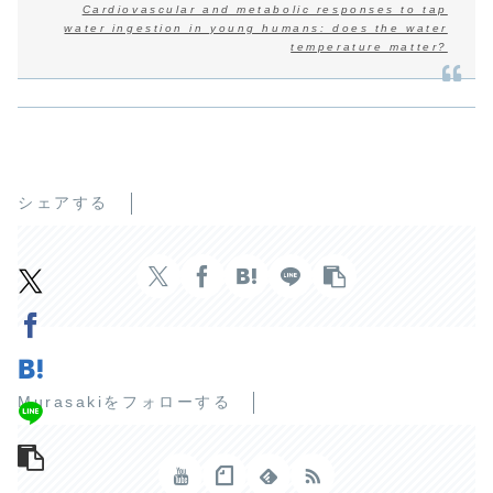
Cardiovascular and metabolic responses to tap
water ingestion in young humans: does the water
temperature matter?
シェアする
Murasakiをフォローする