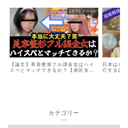
1933 views
【論文】美容整形フル課金女はハイ
日本は老
スペとマッチできるか？【港区女
亡する説
子】
カテゴリー