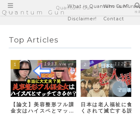
What is Quantum Gun?
Who is Muras
Quantum Gun
Quantum Gun
メニュー
検
Disclaimer!
Contact
Top Articles
1933 views
1122 vie
【論文】美容整形フル課
日本は老人福祉に食い
金女はハイスペとマッチ
くされて滅亡する説
できるか？【港区女子】