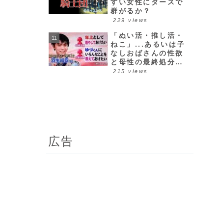
すい女性にダースで
群がるか？
229 views
「ぬい活・推し活・
ねこ」...あるいは子
なしおばさんの性欲
と母性の最終処分場
について
215 views
広告