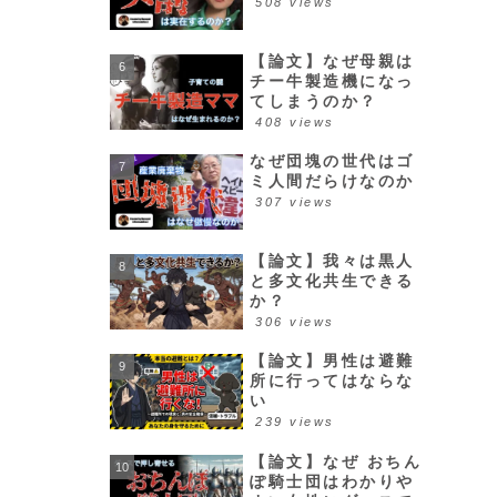
508 views
【論文】なぜ母親は
チー牛製造機になっ
てしまうのか？
408 views
なぜ団塊の世代はゴ
ミ人間だらけなのか
307 views
【論文】我々は黒人
と多文化共生できる
か？
306 views
【論文】男性は避難
所に行ってはならな
い
239 views
【論文】なぜ おちん
ぽ騎士団はわかりや