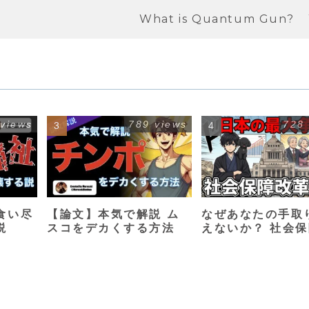
What is Quantum Gun?
 views
789 views
728
食い尽
【論文】本気で解説 ム
なぜあなたの手取
説
スコをデカくする方法
えないか？ 社会
革入門