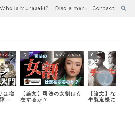
Who is Murasaki?
Disclaimer!
Contact
 views
508 views
408
りは増
【論文】司法の女割は存
【論文】なぜ母親
保障改
在するか？
牛製造機になって
のか？