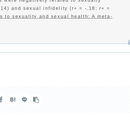
 were negatively related to sexually
14) and sexual infidelity (r+ = -.18; r+ =
ts to sexuality and sexual health: A meta-