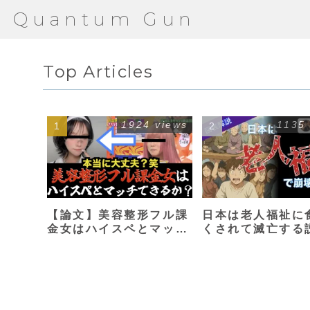
Quantum Gun
Top Articles
1924 views
1135
【論文】美容整形フル課
日本は老人福祉に
金女はハイスペとマッチ
くされて滅亡する
できるか？【港区女子】