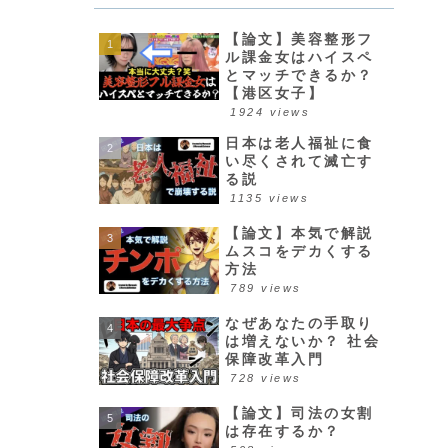
【論文】美容整形フ
ル課金女はハイスペ
とマッチできるか？
【港区女子】
1924 views
日本は老人福祉に食
い尽くされて滅亡す
る説
1135 views
【論文】本気で解説
ムスコをデカくする
方法
789 views
なぜあなたの手取り
は増えないか？ 社会
保障改革入門
728 views
【論文】司法の女割
は存在するか？