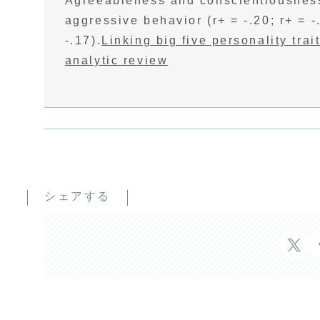
Agreeableness and conscientiousness
aggressive behavior (r+ = -.20; r+ = -.
-.17).
Linking big five personality trai
analytic review
シェアする