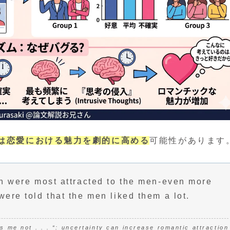
は恋愛における魅力を劇的に高める
可能性があります
on were most attracted to the men-even more
were told that the men liked them a lot.
s me not . . . “: uncertainty can increase romantic attraction