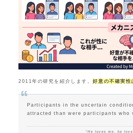
2011年の研究を紹介します。
好意の不確実性
Participants in the uncertain conditi
attracted than were participants who 
“He loves me, he love