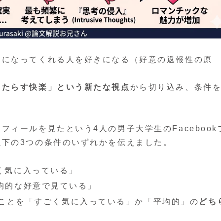
きになってくれる人を好きになる（好意の返報性の原
。
もたらす快楽」という新たな視点
から切り込み、条件
ィールを見たという4人の男子大学生のFacebook
以下の3つの条件のいずれかを伝えました。
く気に入っている」
均的な好意で見ている」
ことを「すごく気に入っている」か「平均的」の
どち