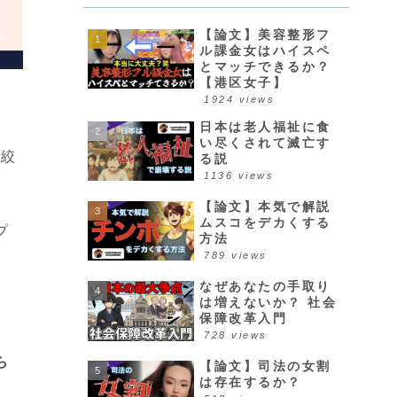
【論文】美容整形フ
ル課金女はハイスペ
とマッチできるか？
【港区女子】
1924 views
日本は老人福祉に食
い尽くされて滅亡す
を絞
る説
1136 views
【論文】本気で解説
ムスコをデカくする
プ
方法
789 views
なぜあなたの手取り
は増えないか？ 社会
保障改革入門
728 views
ら
【論文】司法の女割
は存在するか？