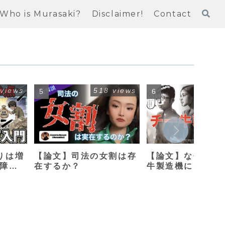
Who is Murasaki?
Disclaimer!
Contact
 views
518 views
408
りは増
【論文】司法の女割は存
【論文】なぜ母親
保障改
在するか？
牛製造機になって
のか？