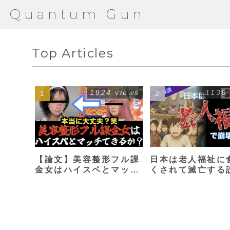
Quantum Gun
Top Articles
1924 views
1136
【論文】美容整形フル課
日本は老人福祉に
金女はハイスペとマッチ
くされて滅亡する
できるか？【港区女子】