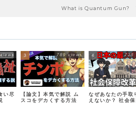
What is Quantum Gun?
 views
789 views
728
食い尽
【論文】本気で解説 ム
なぜあなたの手取
説
スコをデカくする方法
えないか？ 社会
革入門