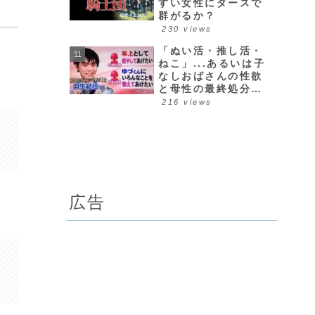
すい女性にダースで
群がるか？
230 views
「ぬい活・推し活・
ねこ」...あるいは子
なしおばさんの性欲
と母性の最終処分場
について
216 views
広告