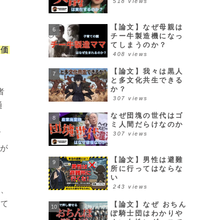
518 views
【論文】なぜ母親は
チー牛製造機になっ
てしまうのか？
評価
408 views
【論文】我々は黒人
と多文化共生できる
か？
者
307 views
通
なぜ団塊の世代はゴ
ミ人間だらけなのか
て
307 views
意が
【論文】男性は避難
所に行ってはならな
い
243 views
り、
せて
【論文】なぜ おちん
ぽ騎士団はわかりや