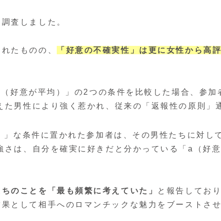
を調査しました。
されたものの、
「好意の不確実性」は更に女性から高
b（好意が平均）」の2つの条件を比較した場合、参加
えた男性により強く惹かれ、従来の「返報性の原則」
）」な条件に置かれた参加者は、その男性たちに対し
強さは、自分を確実に好きだと分かっている「a（好
。
たちのことを「最も頻繁に考えていた」
と報告してお
結果として相手へのロマンチックな魅力をブーストさ