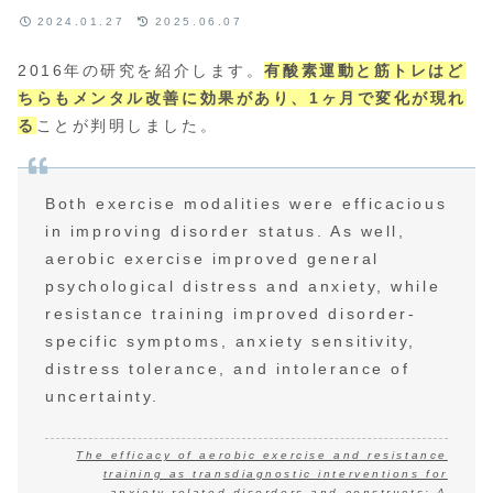
2024.01.27
2025.06.07
2016年の研究を紹介します。
有酸素運動と筋トレはど
ちらもメンタル改善に効果があり、1ヶ月で変化が現れ
る
ことが判明しました。
Both exercise modalities were efficacious
in improving disorder status. As well,
aerobic exercise improved general
psychological distress and anxiety, while
resistance training improved disorder-
specific symptoms, anxiety sensitivity,
distress tolerance, and intolerance of
uncertainty.
The efficacy of aerobic exercise and resistance
training as transdiagnostic interventions for
anxiety-related disorders and constructs: A