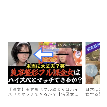
1928 views
【論文】美容整形フル課金女はハイ
日本は老
スペとマッチできるか？【港区女
亡する説
子】