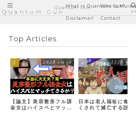
What is Quantum Gun?
Who is Muras
Quantum Gun
Quantum Gun
メニュー
検
Disclaimer!
Contact
Top Articles
1928 views
1128 vie
【論文】美容整形フル課
日本は老人福祉に食い
金女はハイスペとマッチ
くされて滅亡する説
できるか？【港区女子】