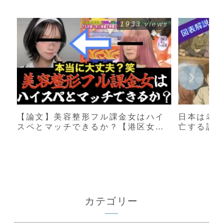
1933 views
【論文】美容整形フル課金女はハイ
日本は老
スペとマッチできるか？【港区女
亡する説
子】
カテゴリー