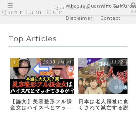
What is Quantum Gun?
Who is Muras
Quantum Gun
Quantum Gun
メニュー
検
Disclaimer!
Contact
Top Articles
1933 views
1122 vie
【論文】美容整形フル課
日本は老人福祉に食い
金女はハイスペとマッチ
くされて滅亡する説
できるか？【港区女子】