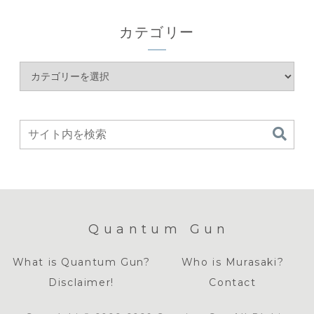
カテゴリー
Quantum Gun
What is Quantum Gun?
Who is Murasaki?
Disclaimer!
Contact