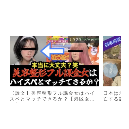
1929 views
【論文】美容整形フル課金女はハイ
日本は老
スペとマッチできるか？【港区女
亡する説
子】