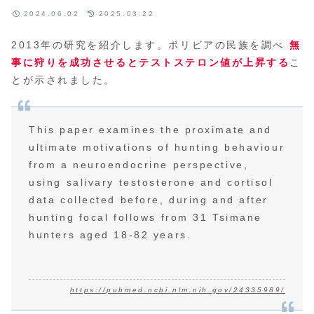
2024.06.02
2025.03.22
2013年の研究を紹介します。ボリビアの民族を調べ
無
事に狩りを成功させるとテストステロン値が上昇する
こ
とが示されました。
This paper examines the proximate and
ultimate motivations of hunting behaviour
from a neuroendocrine perspective,
using salivary testosterone and cortisol
data collected before, during and after
hunting focal follows from 31 Tsimane
hunters aged 18-82 years.
https://pubmed.ncbi.nlm.nih.gov/24335989/