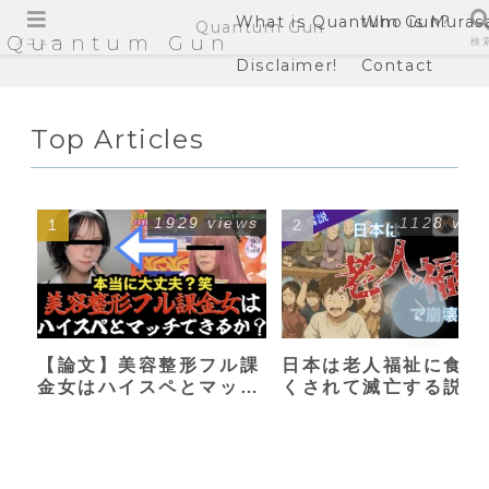
What is Quantum Gun?
Who is Muras
Quantum Gun
Quantum Gun
メニュー
検
Disclaimer!
Contact
Top Articles
1929 views
1128 vie
【論文】美容整形フル課
日本は老人福祉に食い
金女はハイスペとマッチ
くされて滅亡する説
できるか？【港区女子】