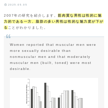
2025.05.05
2007年の研究を紹介します。
筋肉質な男性は性的に魅
力的である一方、脂肪の多い男性は
性的な
魅力度が下が
る
ことがわかりました。
Women reported that muscular men were
more sexually desirable than
nonmuscular men and that moderately
muscular men (built, toned) were most
desirable.