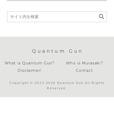
Quantum Gun
What is Quantum Gun?
Who is Murasaki?
Disclaimer!
Contact
Copyright © 2023-2026 Quantum Gun All Rights
Reserved.