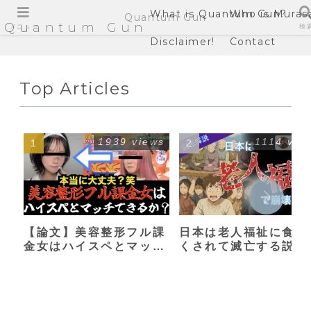
What is Quantum Gun?
Who is Muras
Quantum Gun
Quantum Gun
メニュー
検
Disclaimer!
Contact
Top Articles
1939 views
1114 vie
【論文】美容整形フル課
日本は老人福祉に食い
金女はハイスペとマッチ
くされて滅亡する説
できるか？【港区女子】