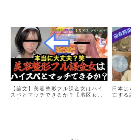
1939 views
【論文】美容整形フル課金女はハイ
日本は老
スペとマッチできるか？【港区女
亡する説
子】