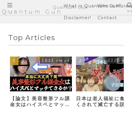
What is Quantum Gun?
Who is Muras
Quantum Gun
Quantum Gun
メニュー
検
Disclaimer!
Contact
Top Articles
1931 views
1128 vie
【論文】美容整形フル課
日本は老人福祉に食い
金女はハイスペとマッチ
くされて滅亡する説
できるか？【港区女子】