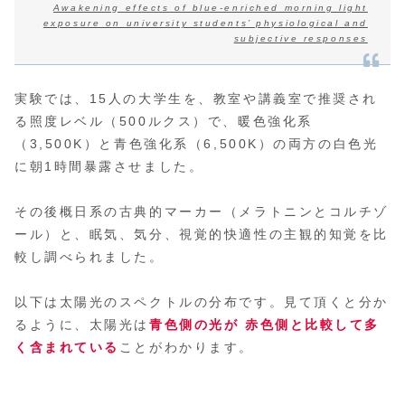
Awakening effects of blue-enriched morning light
exposure on university students’ physiological and
subjective responses
実験では、15人の大学生を、教室や講義室で推奨され
る照度レベル（500ルクス）で、暖色強化系
（3,500K）と青色強化系（6,500K）の両方の白色光
に朝1時間暴露させました。
その後概日系の古典的マーカー（メラトニンとコルチゾ
ール）と、眠気、気分、視覚的快適性の主観的知覚を比
較し調べられました。
以下は太陽光のスペクトルの分布です。見て頂くと分か
るように、太陽光は
青色側の光が 赤色側と比較して多
く含まれている
ことがわかります。