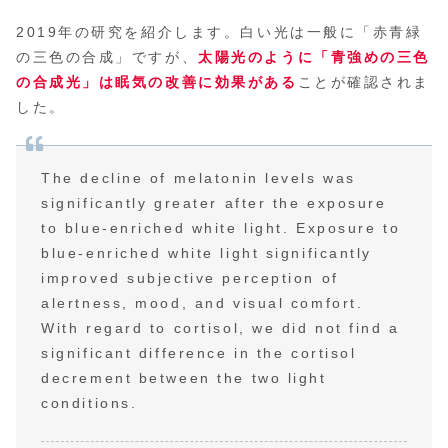
2019年の研究を紹介します。白い光は一般に「赤青緑
の三色の合成」ですが、
太陽光のように「青強めの三色
の合成光」は眠気の改善に効果がある
ことが確認されま
した。
The decline of melatonin levels was
significantly greater after the exposure
to blue-enriched white light. Exposure to
blue-enriched white light significantly
improved subjective perception of
alertness, mood, and visual comfort.
With regard to cortisol, we did not find a
significant difference in the cortisol
decrement between the two light
conditions.