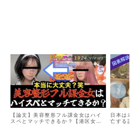
1924 views
【論文】美容整形フル課金女はハイ
日本は老
スペとマッチできるか？【港区女
亡する説
子】