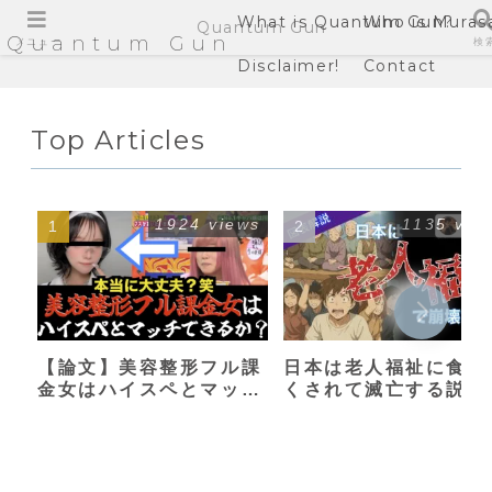
What is Quantum Gun?
Who is Muras
Quantum Gun
Quantum Gun
メニュー
検
Disclaimer!
Contact
Top Articles
1924 views
1135 vie
【論文】美容整形フル課
日本は老人福祉に食い
金女はハイスペとマッチ
くされて滅亡する説
できるか？【港区女子】