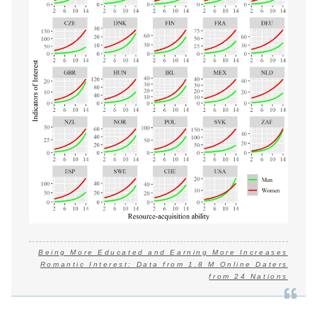
Being More Educated and Earning More Increases
Romantic Interest: Data from 1.8 M Online Daters
from 24 Nations