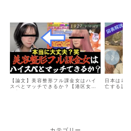
1927 views
【論文】美容整形フル課金女はハイ
日本は老
スペとマッチできるか？【港区女
亡する説
子】
カテゴリー