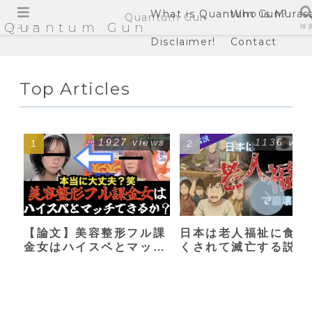
What is Quantum Gun?
Who is Muras
Quantum Gun
Quantum Gun
メニュー
検
Disclaimer!
Contact
Top Articles
1927 views
1136 vie
【論文】美容整形フル課
日本は老人福祉に食い
金女はハイスペとマッチ
くされて滅亡する説
できるか？【港区女子】