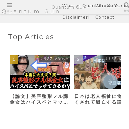
What is Quantum Gun?
Who is Muras
Quantum Gun
Quantum Gun
メニュー
検
Disclaimer!
Contact
Top Articles
1927 views
1136 vie
【論文】美容整形フル課
日本は老人福祉に食い
金女はハイスペとマッチ
くされて滅亡する説
できるか？【港区女子】