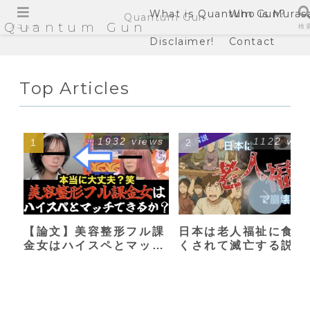
What is Quantum Gun?
Who is Muras
Quantum Gun
Quantum Gun
メニュー
検
Disclaimer!
Contact
Top Articles
1932 views
1122 vie
【論文】美容整形フル課
日本は老人福祉に食い
金女はハイスペとマッチ
くされて滅亡する説
できるか？【港区女子】