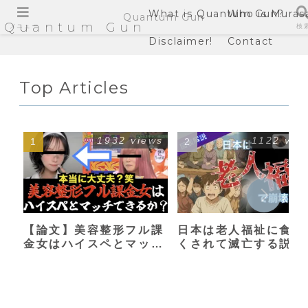
What is Quantum Gun?
Who is Muras
Quantum Gun
Quantum Gun
メニュー
検
Disclaimer!
Contact
Top Articles
1932 views
1122 vie
【論文】美容整形フル課
日本は老人福祉に食い
金女はハイスペとマッチ
くされて滅亡する説
できるか？【港区女子】